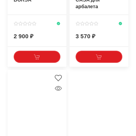
арбалета
2 900
3 570