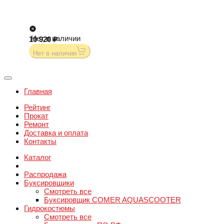
Нет в наличии
10 920
Нет в наличии
Главная
Рейтинг
Прокат
Ремонт
Доставка и оплата
Контакты
Каталог
Распродажа
Буксировщики
Смотреть все
Буксировщик COMER AQUASCOOTER
Гидрокостюмы
Смотреть все