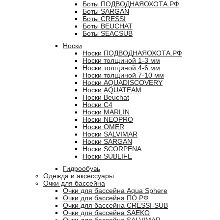
Боты ПОДВОДНАЯОХОТА.РФ
Боты SARGAN
Боты CRESSI
Боты BEUCHAT
Боты SEACSUB
Носки
Носки ПОДВОДНАЯОХОТА.РФ
Носки толщиной 1-3 мм
Носки толщиной 4-6 мм
Носки толщиной 7-10 мм
Носки AQUADISCOVERY
Носки AQUATEAM
Носки Beuchat
Носки C4
Носки MARLIN
Носки NEOPRO
Носки OMER
Носки SALVIMAR
Носки SARGAN
Носки SCORPENA
Носки SUBLIFE
Гидрообувь
Одежда и аксессуары
Очки для бассейна
Очки для бассейна Aqua Sphere
Очки для бассейна ПО.РФ
Очки для бассейна CRESSI-SUB
Очки для бассейна SAEKO