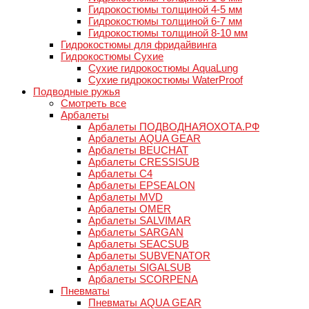
Гидрокостюмы толщиной 4-5 мм
Гидрокостюмы толщиной 6-7 мм
Гидрокостюмы толщиной 8-10 мм
Гидрокостюмы для фридайвинга
Гидрокостюмы Сухие
Сухие гидрокостюмы AquaLung
Сухие гидрокостюмы WaterProof
Подводные ружья
Смотреть все
Арбалеты
Арбалеты ПОДВОДНАЯОХОТА.РФ
Арбалеты AQUA GEAR
Арбалеты BEUCHAT
Арбалеты CRESSISUB
Арбалеты C4
Арбалеты EPSEALON
Арбалеты MVD
Арбалеты OMER
Арбалеты SALVIMAR
Арбалеты SARGAN
Арбалеты SEACSUB
Арбалеты SUBVENATOR
Арбалеты SIGALSUB
Арбалеты SCORPENA
Пневматы
Пневматы AQUA GEAR