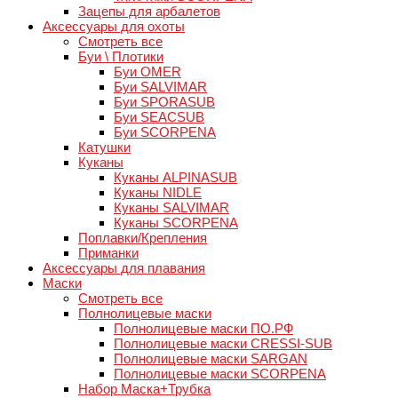
Зацепы для арбалетов
Аксессуары для охоты
Смотреть все
Буи \ Плотики
Буи OMER
Буи SALVIMAR
Буи SPORASUB
Буи SEACSUB
Буи SCORPENA
Катушки
Куканы
Куканы ALPINASUB
Куканы NIDLE
Куканы SALVIMAR
Куканы SCORPENA
Поплавки/Крепления
Приманки
Аксессуары для плавания
Маски
Смотреть все
Полнолицевые маски
Полнолицевые маски ПО.РФ
Полнолицевые маски CRESSI-SUB
Полнолицевые маски SARGAN
Полнолицевые маски SCORPENA
Набор Маска+Трубка