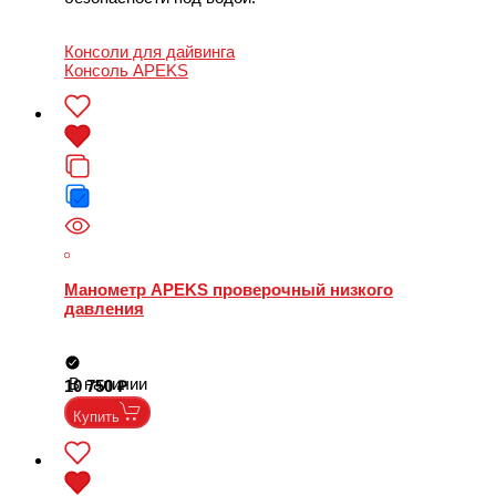
Консоли для дайвинга
Консоль APEKS
Манометр APEKS проверочный низкого
давления
В наличии
10 750
Купить