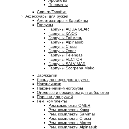
Арбалеты
Пневматы
Слинги/Гавайки
Аксессуары для ружей
Амортизаторы и Карабины
Гарпуны
Гарпуны AQUA GEAR
Гарпуны КАЮК
Гарпуны Таймень
Гарпуны Alpinasub
Гарпуны Cressi
Гарпуны Omer
Гарпуны Pelengas
Гарпуны VECTOR
Гарпуны SALVIMAR
Гарпуны Scorpena Mako
Заряжалки
Линь для подводного ружья
Наконечники
Наконечники-многозубы
Оголовье и рессиверы для арбалетов
Поршни для ружей
Рем. комплекты
Рем.комплекты OMER
Рем. комплекты Каюк
Рем. комплекты Salvimar
Рем. комплекты Cressi
Рем. комплекты Mares
Рем. комплекты Alpinasub