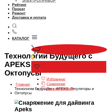
ЭЛЕКТРОПРИБОР
Рейтинг
Прокат
Ремонт
Доставка и оплата
КАТАЛОГ
Технологии Будущего с
0
APEKS: Регуляторы и
Октопусы
Избранное
Сравнение
Главная
Просмотренное
Технологии Будущего с APEKS: Регуляторы и
Октопусы
Снаряжение для дайвинга
Apeks