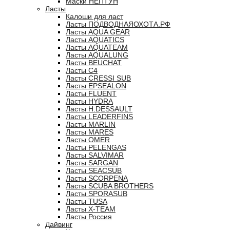
Маски НЕПТУН
Ласты
Калоши для ласт
Ласты ПОДВОДНАЯОХОТА.РФ
Ласты AQUA GEAR
Ласты AQUATICS
Ласты AQUATEAM
Ласты AQUALUNG
Ласты BEUCHAT
Ласты C4
Ласты CRESSI SUB
Ласты EPSEALON
Ласты FLUENT
Ласты HYDRA
Ласты H.DESSAULT
Ласты LEADERFINS
Ласты MARLIN
Ласты MARES
Ласты OMER
Ласты PELENGAS
Ласты SALVIMAR
Ласты SARGAN
Ласты SEACSUB
Ласты SCORPENA
Ласты SCUBA BROTHERS
Ласты SPORASUB
Ласты TUSA
Ласты X-TEAM
Ласты Россия
Дайвинг