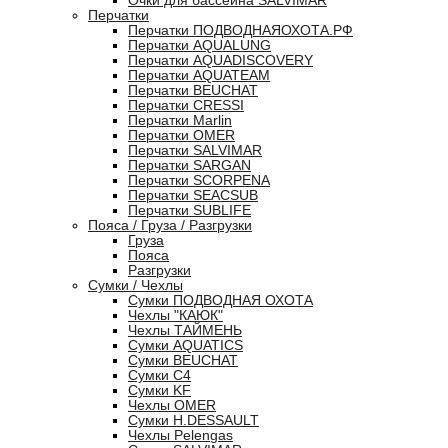
Очки для бассейна SALVIMAR
Перчатки
Перчатки ПОДВОДНАЯОХОТА.РФ
Перчатки AQUALUNG
Перчатки AQUADISCOVERY
Перчатки AQUATEAM
Перчатки BEUCHAT
Перчатки CRESSI
Перчатки Marlin
Перчатки OMER
Перчатки SALVIMAR
Перчатки SARGAN
Перчатки SCORPENA
Перчатки SEACSUB
Перчатки SUBLIFE
Пояса / Груза / Разгрузки
Груза
Пояса
Разгрузки
Сумки / Чехлы
Сумки ПОДВОДНАЯ ОХОТА
Чехлы "КАЮК"
Чехлы ТАЙМЕНЬ
Сумки AQUATICS
Сумки BEUCHAT
Сумки С4
Сумки KF
Чехлы OMER
Сумки H.DESSAULT
Чехлы Pelengas