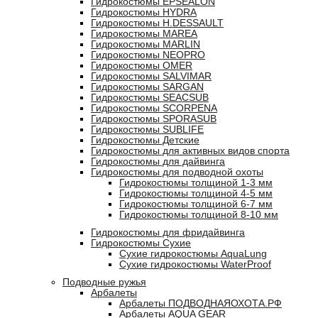
Гидрокостюмы EPSEALON
Гидрокостюмы HYDRA
Гидрокостюмы H.DESSAULT
Гидрокостюмы MAREA
Гидрокостюмы MARLIN
Гидрокостюмы NEOPRO
Гидрокостюмы OMER
Гидрокостюмы SALVIMAR
Гидрокостюмы SARGAN
Гидрокостюмы SEACSUB
Гидрокостюмы SCORPENA
Гидрокостюмы SPORASUB
Гидрокостюмы SUBLIFE
Гидрокостюмы Детские
Гидрокостюмы для активных видов спорта
Гидрокостюмы для дайвинга
Гидрокостюмы для подводной охоты
Гидрокостюмы толщиной 1-3 мм
Гидрокостюмы толщиной 4-5 мм
Гидрокостюмы толщиной 6-7 мм
Гидрокостюмы толщиной 8-10 мм
Гидрокостюмы для фридайвинга
Гидрокостюмы Сухие
Сухие гидрокостюмы AquaLung
Сухие гидрокостюмы WaterProof
Подводные ружья
Арбалеты
Арбалеты ПОДВОДНАЯОХОТА.РФ
Арбалеты AQUA GEAR