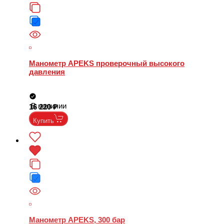
Манометр APEKS проверочный высокого
давления
В наличии
16 220
Купить
Манометр APEKS, 300 бар