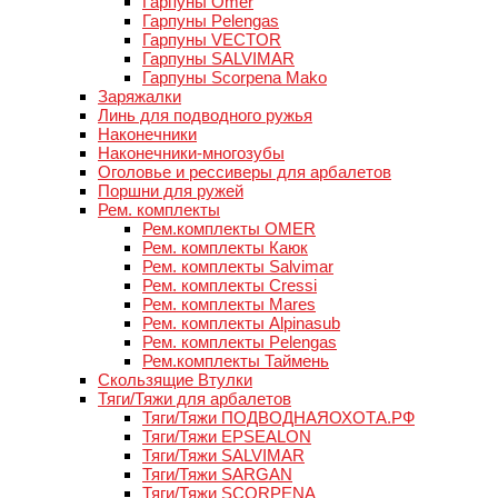
Гарпуны Omer
Гарпуны Pelengas
Гарпуны VECTOR
Гарпуны SALVIMAR
Гарпуны Scorpena Mako
Заряжалки
Линь для подводного ружья
Наконечники
Наконечники-многозубы
Оголовье и рессиверы для арбалетов
Поршни для ружей
Рем. комплекты
Рем.комплекты OMER
Рем. комплекты Каюк
Рем. комплекты Salvimar
Рем. комплекты Cressi
Рем. комплекты Mares
Рем. комплекты Alpinasub
Рем. комплекты Pelengas
Рем.комплекты Таймень
Скользящие Втулки
Тяги/Тяжи для арбалетов
Тяги/Тяжи ПОДВОДНАЯОХОТА.РФ
Тяги/Тяжи EPSEALON
Тяги/Тяжи SALVIMAR
Тяги/Тяжи SARGAN
Тяги/Тяжи SCORPENA