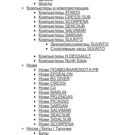
Шорты
Компьютеры и комплектующие
Компьютеры ATMOS
Компьютеры CRESSI-SUB
Компьютеры SCORPENA
Компьютеры SEACSUB
Компьютеры SALVIMAR
Компьютеры SARGAN
Компьютеры SUUNTO
Декомпрессиметры SUUNTO
Спортивные часы SUUNTO
Компьютеры H.DESSAULT
Компьютеры North Edge
Ножи
Ножи ПОДВОДНАЯОХОТА.РФ
Ножи EPSEALON
Ножи BS DIVER
Ножи CRESSI
Ножи C4
Ножи MARLIN
Ножи PELENGAS
Ножи PICASSO
Ножи SARGAN
Ножи SALVIMAR
Ножи SEACSUB
Ножи SIGALSUB
Ножи SCORPENA
Носки / Боты / Тапочки
Боты