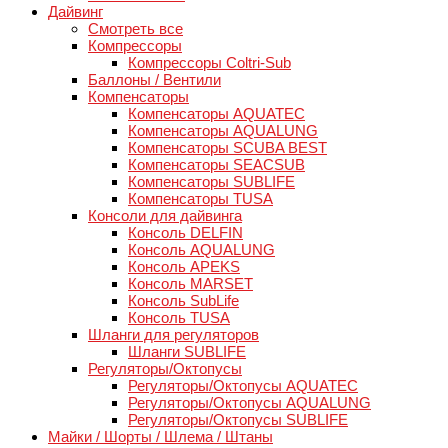
Дайвинг
Смотреть все
Компрессоры
Компрессоры Coltri-Sub
Баллоны / Вентили
Компенсаторы
Компенсаторы AQUATEC
Компенсаторы AQUALUNG
Компенсаторы SCUBA BEST
Компенсаторы SEACSUB
Компенсаторы SUBLIFE
Компенсаторы TUSA
Консоли для дайвинга
Консоль DELFIN
Консоль AQUALUNG
Консоль APEKS
Консоль MARSET
Консоль SubLife
Консоль TUSA
Шланги для регуляторов
Шланги SUBLIFE
Регуляторы/Октопусы
Регуляторы/Октопусы AQUATEC
Регуляторы/Октопусы AQUALUNG
Регуляторы/Октопусы SUBLIFE
Майки / Шорты / Шлема / Штаны