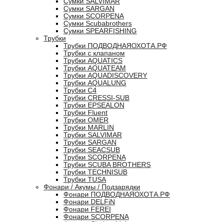
Сумки SALVIMAR
Сумки SARGAN
Сумки SCORPENA
Сумки Scubabrothers
Сумки SPEARFISHING
Трубки
Трубки ПОДВОДНАЯОХОТА.РФ
Трубки с клапаном
Трубки AQUATICS
Трубки AQUATEAM
Трубки AQUADISCOVERY
Трубки AQUALUNG
Трубки C4
Трубки CRESSI-SUB
Трубки EPSEALON
Трубки Fluent
Трубки OMER
Трубки MARLIN
Трубки SALVIMAR
Трубки SARGAN
Трубки SEACSUB
Трубки SCORPENA
Трубки SCUBA BROTHERS
Трубки TECHNISUB
Трубки TUSA
Фонари / Акумы / Подзарядки
Фонари ПОДВОДНАЯОХОТА.РФ
Фонари DELFiN
Фонари FEREI
Фонари SCORPENA