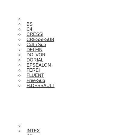
BS
C4
CRESSI
CRESSI-SUB
Coltri Sub
DELFIN
DOLVOR
DORIAL
EPSEALON
FEREI
FLUENT
Free-Sub
H.DESSAULT
INTEX