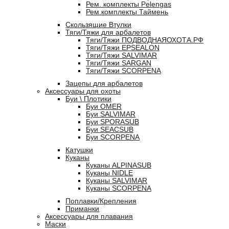
Рем. комплекты Pelengas
Рем.комплекты Таймень
Скользящие Втулки
Тяги/Тяжи для арбалетов
Тяги/Тяжи ПОДВОДНАЯОХОТА.РФ
Тяги/Тяжи EPSEALON
Тяги/Тяжи SALVIMAR
Тяги/Тяжи SARGAN
Тяги/Тяжи SCORPENA
Зацепы для арбалетов
Аксессуары для охоты
Буи \ Плотики
Буи OMER
Буи SALVIMAR
Буи SPORASUB
Буи SEACSUB
Буи SCORPENA
Катушки
Куканы
Куканы ALPINASUB
Куканы NIDLE
Куканы SALVIMAR
Куканы SCORPENA
Поплавки/Крепления
Приманки
Аксессуары для плавания
Маски