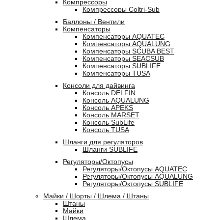
Компрессоры
Компрессоры Coltri-Sub
Баллоны / Вентили
Компенсаторы
Компенсаторы AQUATEC
Компенсаторы AQUALUNG
Компенсаторы SCUBA BEST
Компенсаторы SEACSUB
Компенсаторы SUBLIFE
Компенсаторы TUSA
Консоли для дайвинга
Консоль DELFIN
Консоль AQUALUNG
Консоль APEKS
Консоль MARSET
Консоль SubLife
Консоль TUSA
Шланги для регуляторов
Шланги SUBLIFE
Регуляторы/Октопусы
Регуляторы/Октопусы AQUATEC
Регуляторы/Октопусы AQUALUNG
Регуляторы/Октопусы SUBLIFE
Майки / Шорты / Шлема / Штаны
Штаны
Майки
Шлема