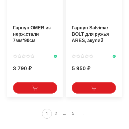
Гарпун OMER из
Гарпун Salvimar
нерж.стали
BOLT для ружья
7мм*90см
ARES, акулий
плавник, один
флажок, ø 6,5мм
3 790
5 950
2
...
9
→
1