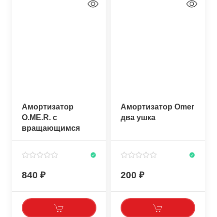
Амортизатор
Амортизатор Omer
O.ME.R. с
два ушка
вращающимся
карабином
840
200