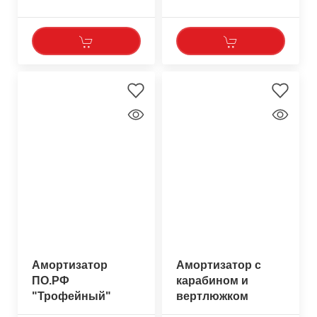
Амортизатор
Амортизатор с
ПО.РФ
карабином и
"Трофейный"
вертлюжком
Штопор
Salvimar 25 см