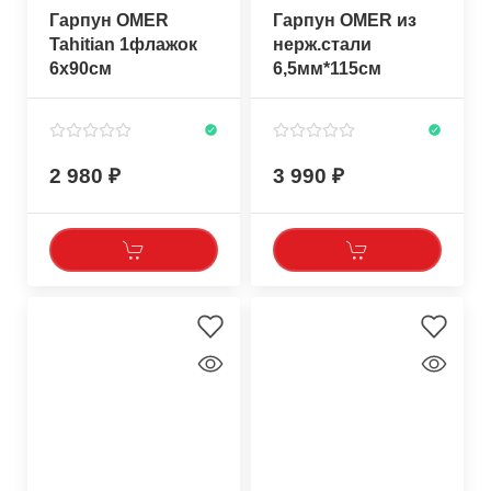
Гарпун OMER
Гарпун OMER из
Tahitian 1флажок
нерж.стали
6x90см
6,5мм*115см
2 980
3 990