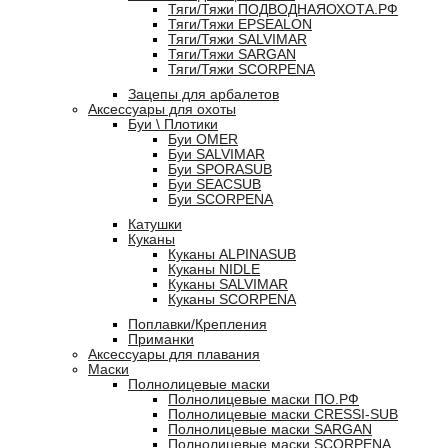
Тяги/Тяжи ПОДВОДНАЯОХОТА.РФ
Тяги/Тяжи EPSEALON
Тяги/Тяжи SALVIMAR
Тяги/Тяжи SARGAN
Тяги/Тяжи SCORPENA
Зацепы для арбалетов
Аксессуары для охоты
Буи \ Плотики
Буи OMER
Буи SALVIMAR
Буи SPORASUB
Буи SEACSUB
Буи SCORPENA
Катушки
Куканы
Куканы ALPINASUB
Куканы NIDLE
Куканы SALVIMAR
Куканы SCORPENA
Поплавки/Крепления
Приманки
Аксессуары для плавания
Маски
Полнолицевые маски
Полнолицевые маски ПО.РФ
Полнолицевые маски CRESSI-SUB
Полнолицевые маски SARGAN
Полнолицевые маски SCORPENA