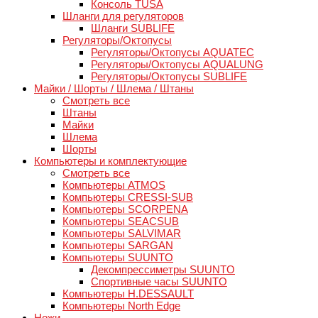
Консоль TUSA
Шланги для регуляторов
Шланги SUBLIFE
Регуляторы/Октопусы
Регуляторы/Октопусы AQUATEC
Регуляторы/Октопусы AQUALUNG
Регуляторы/Октопусы SUBLIFE
Майки / Шорты / Шлема / Штаны
Смотреть все
Штаны
Майки
Шлема
Шорты
Компьютеры и комплектующие
Смотреть все
Компьютеры ATMOS
Компьютеры CRESSI-SUB
Компьютеры SCORPENA
Компьютеры SEACSUB
Компьютеры SALVIMAR
Компьютеры SARGAN
Компьютеры SUUNTO
Декомпрессиметры SUUNTO
Спортивные часы SUUNTO
Компьютеры H.DESSAULT
Компьютеры North Edge
Ножи