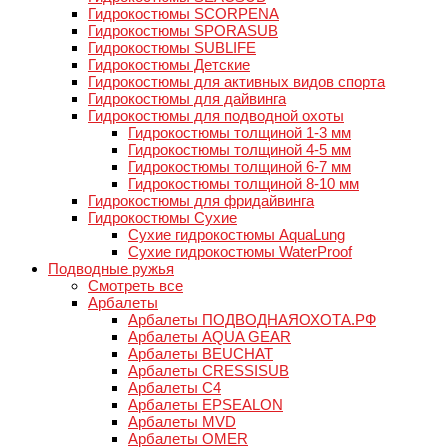
Гидрокостюмы SCORPENA
Гидрокостюмы SPORASUB
Гидрокостюмы SUBLIFE
Гидрокостюмы Детские
Гидрокостюмы для активных видов спорта
Гидрокостюмы для дайвинга
Гидрокостюмы для подводной охоты
Гидрокостюмы толщиной 1-3 мм
Гидрокостюмы толщиной 4-5 мм
Гидрокостюмы толщиной 6-7 мм
Гидрокостюмы толщиной 8-10 мм
Гидрокостюмы для фридайвинга
Гидрокостюмы Сухие
Сухие гидрокостюмы AquaLung
Сухие гидрокостюмы WaterProof
Подводные ружья
Смотреть все
Арбалеты
Арбалеты ПОДВОДНАЯОХОТА.РФ
Арбалеты AQUA GEAR
Арбалеты BEUCHAT
Арбалеты CRESSISUB
Арбалеты C4
Арбалеты EPSEALON
Арбалеты MVD
Арбалеты OMER