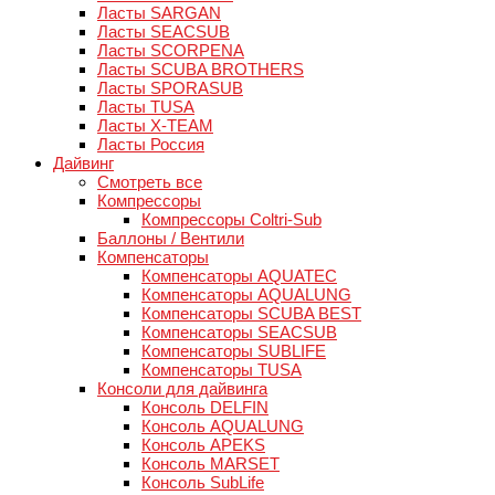
Ласты SARGAN
Ласты SEACSUB
Ласты SCORPENA
Ласты SCUBA BROTHERS
Ласты SPORASUB
Ласты TUSA
Ласты X-TEAM
Ласты Россия
Дайвинг
Смотреть все
Компрессоры
Компрессоры Coltri-Sub
Баллоны / Вентили
Компенсаторы
Компенсаторы AQUATEC
Компенсаторы AQUALUNG
Компенсаторы SCUBA BEST
Компенсаторы SEACSUB
Компенсаторы SUBLIFE
Компенсаторы TUSA
Консоли для дайвинга
Консоль DELFIN
Консоль AQUALUNG
Консоль APEKS
Консоль MARSET
Консоль SubLife