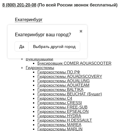
8 (800) 201-20-08
(По всей России звонок бесплатный)
Екатеринбург
✖
Екатеринбург ваш город?
Главная
Да
Выбрать другой город
Каталог
Распродажа
Буксировщики
Буксировщик COMER AQUASCOOTER
Гидрокостюмы
Гидрокостюмы ПО.РФ
Гидрокостюмы AQUADISCOVERY
Гидрокостюмы AQUALUNG
Гидрокостюмы AQUATEAM
Гидрокостюмы BALTIKA
Гидрокостюмы BEUCHAT (Бушат)
Гидрокостюмы C4
Гидрокостюмы CRESSI
Гидрокостюмы FREE-SUB
Гидрокостюмы EPSEALON
Гидрокостюмы HYDRA
Гидрокостюмы H.DESSAULT
Гидрокостюмы MAREA
Гидрокостюмы MARLIN