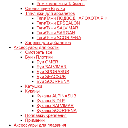
Рем.комплекты Таймень
Скользящие Втулки
Тяги/Тяжи для арбалетов
Тяги/Тяжи ПОДВОДНАЯОХОТА.РФ
Тяги/Тяжи EPSEALON
Тяги/Тяжи SALVIMAR
Тяги/Тяжи SARGAN
Тяги/Тяжи SCORPENA
Зацепы для арбалетов
Аксессуары для охоты
Смотреть все
Буи \ Плотики
Буи OMER
Буи SALVIMAR
Буи SPORASUB
Буи SEACSUB
Буи SCORPENA
Катушки
Куканы
Куканы ALPINASUB
Куканы NIDLE
Куканы SALVIMAR
Куканы SCORPENA
Поплавки/Крепления
Приманки
Аксессуары для плавания