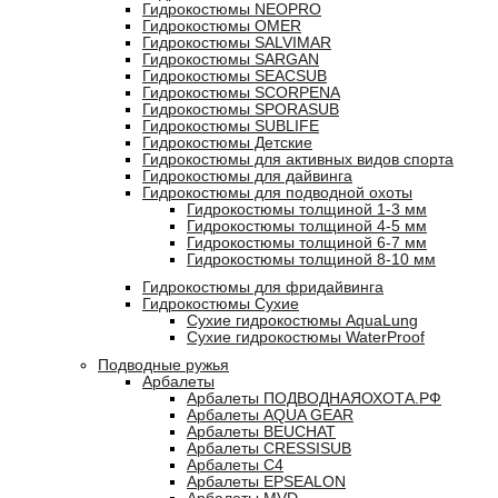
Гидрокостюмы NEOPRO
Гидрокостюмы OMER
Гидрокостюмы SALVIMAR
Гидрокостюмы SARGAN
Гидрокостюмы SEACSUB
Гидрокостюмы SCORPENA
Гидрокостюмы SPORASUB
Гидрокостюмы SUBLIFE
Гидрокостюмы Детские
Гидрокостюмы для активных видов спорта
Гидрокостюмы для дайвинга
Гидрокостюмы для подводной охоты
Гидрокостюмы толщиной 1-3 мм
Гидрокостюмы толщиной 4-5 мм
Гидрокостюмы толщиной 6-7 мм
Гидрокостюмы толщиной 8-10 мм
Гидрокостюмы для фридайвинга
Гидрокостюмы Сухие
Сухие гидрокостюмы AquaLung
Сухие гидрокостюмы WaterProof
Подводные ружья
Арбалеты
Арбалеты ПОДВОДНАЯОХОТА.РФ
Арбалеты AQUA GEAR
Арбалеты BEUCHAT
Арбалеты CRESSISUB
Арбалеты C4
Арбалеты EPSEALON