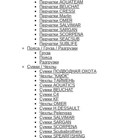
Перчатки AQUATEAM
Перчатки BEUCHAT
Перчатки CRESSI
Перчатки Marlin
Перчатки OMER
Перчатки SALVIMAR
Перчатки SARGAN
Перчатки SCORPENA
Перчатки SEACSUB
Перчатки SUBLIFE
Пояса / Груза / Разгрузки
Груза
Пояса
Разгрузки
Сумки / Чехлы
Сумки ПОДВОДНАЯ ОХОТА
Чехлы "КАЮК"
Чехлы ТАЙМЕНЬ
Сумки AQUATICS
Сумки BEUCHAT
Сумки С4
Сумки KF
Чехлы OMER
Сумки H.DESSAULT
Чехлы Pelengas
Сумки SALVIMAR
Сумки SARGAN
Сумки SCORPENA
Сумки Scubabrothers
Сумки SPEARFISHING