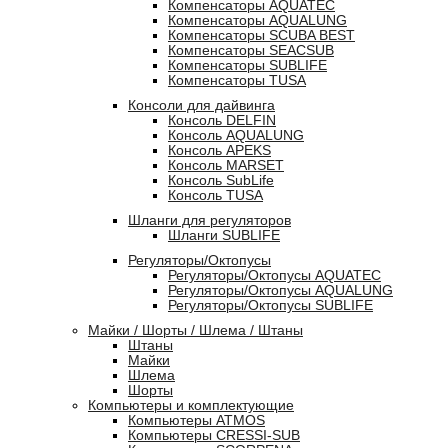
Компенсаторы AQUATEC
Компенсаторы AQUALUNG
Компенсаторы SCUBA BEST
Компенсаторы SEACSUB
Компенсаторы SUBLIFE
Компенсаторы TUSA
Консоли для дайвинга
Консоль DELFIN
Консоль AQUALUNG
Консоль APEKS
Консоль MARSET
Консоль SubLife
Консоль TUSA
Шланги для регуляторов
Шланги SUBLIFE
Регуляторы/Октопусы
Регуляторы/Октопусы AQUATEC
Регуляторы/Октопусы AQUALUNG
Регуляторы/Октопусы SUBLIFE
Майки / Шорты / Шлема / Штаны
Штаны
Майки
Шлема
Шорты
Компьютеры и комплектующие
Компьютеры ATMOS
Компьютеры CRESSI-SUB