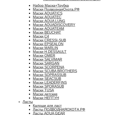
Набор Маска+Трубка
Маски ПодводнаяОхота.РФ
Маски AQUATICS
Маски AQUATEC
Маски AQUA LUNG
Маски AQUADISCOVERY
Маски AQUATEAM
Маски BEUCHAT
Маски C4
Маски CRESSI-SUB
Маски EPSEALON
Маски MARLIN
Маски H.DESSAULT
Маски OMER
Маски SALVIMAR
Маски SARGAN
Маски SCORPENA
Маски SCUBA BROTHERS
Маски SOPRASSUB
Маски SEACSUB
Маски LEADERFINS
Маски SPORASUB
Маски TUSA
Маски детские
Маски НЕПТУН
Ласты
Калоши для ласт
Ласты ПОДВОДНАЯОХОТА.РФ
Ласты AQUA GEAR