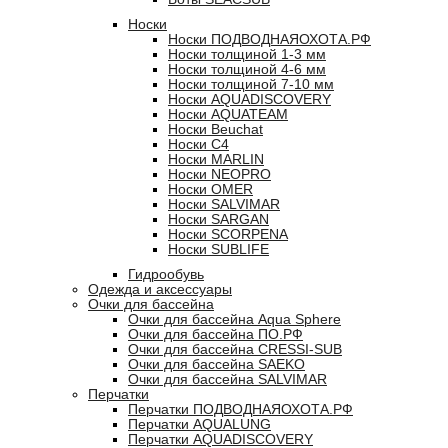
Носки
Носки ПОДВОДНАЯОХОТА.РФ
Носки толщиной 1-3 мм
Носки толщиной 4-6 мм
Носки толщиной 7-10 мм
Носки AQUADISCOVERY
Носки AQUATEAM
Носки Beuchat
Носки C4
Носки MARLIN
Носки NEOPRO
Носки OMER
Носки SALVIMAR
Носки SARGAN
Носки SCORPENA
Носки SUBLIFE
Гидрообувь
Одежда и аксессуары
Очки для бассейна
Очки для бассейна Aqua Sphere
Очки для бассейна ПО.РФ
Очки для бассейна CRESSI-SUB
Очки для бассейна SAEKO
Очки для бассейна SALVIMAR
Перчатки
Перчатки ПОДВОДНАЯОХОТА.РФ
Перчатки AQUALUNG
Перчатки AQUADISCOVERY