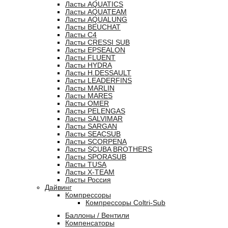
Ласты AQUATICS
Ласты AQUATEAM
Ласты AQUALUNG
Ласты BEUCHAT
Ласты C4
Ласты CRESSI SUB
Ласты EPSEALON
Ласты FLUENT
Ласты HYDRA
Ласты H.DESSAULT
Ласты LEADERFINS
Ласты MARLIN
Ласты MARES
Ласты OMER
Ласты PELENGAS
Ласты SALVIMAR
Ласты SARGAN
Ласты SEACSUB
Ласты SCORPENA
Ласты SCUBA BROTHERS
Ласты SPORASUB
Ласты TUSA
Ласты X-TEAM
Ласты Россия
Дайвинг
Компрессоры
Компрессоры Coltri-Sub
Баллоны / Вентили
Компенсаторы