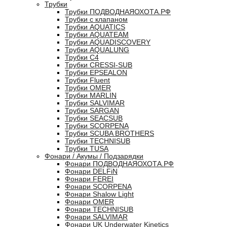
Трубки
Трубки ПОДВОДНАЯОХОТА.РФ
Трубки с клапаном
Трубки AQUATICS
Трубки AQUATEAM
Трубки AQUADISCOVERY
Трубки AQUALUNG
Трубки C4
Трубки CRESSI-SUB
Трубки EPSEALON
Трубки Fluent
Трубки OMER
Трубки MARLIN
Трубки SALVIMAR
Трубки SARGAN
Трубки SEACSUB
Трубки SCORPENA
Трубки SCUBA BROTHERS
Трубки TECHNISUB
Трубки TUSA
Фонари / Акумы / Подзарядки
Фонари ПОДВОДНАЯОХОТА.РФ
Фонари DELFiN
Фонари FEREI
Фонари SCORPENA
Фонари Shalow Light
Фонари OMER
Фонари TECHNISUB
Фонари SALVIMAR
Фонари UK Underwater Kinetics