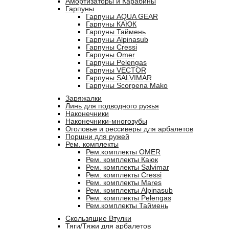
Амортизаторы и Карабины
Гарпуны
Гарпуны AQUA GEAR
Гарпуны КАЮК
Гарпуны Таймень
Гарпуны Alpinasub
Гарпуны Cressi
Гарпуны Omer
Гарпуны Pelengas
Гарпуны VECTOR
Гарпуны SALVIMAR
Гарпуны Scorpena Mako
Заряжалки
Линь для подводного ружья
Наконечники
Наконечники-многозубы
Оголовье и рессиверы для арбалетов
Поршни для ружей
Рем. комплекты
Рем.комплекты OMER
Рем. комплекты Каюк
Рем. комплекты Salvimar
Рем. комплекты Cressi
Рем. комплекты Mares
Рем. комплекты Alpinasub
Рем. комплекты Pelengas
Рем.комплекты Таймень
Скользящие Втулки
Тяги/Тяжи для арбалетов