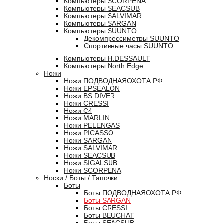
Компьютеры SCORPENA
Компьютеры SEACSUB
Компьютеры SALVIMAR
Компьютеры SARGAN
Компьютеры SUUNTO
Декомпрессиметры SUUNTO
Спортивные часы SUUNTO
Компьютеры H.DESSAULT
Компьютеры North Edge
Ножи
Ножи ПОДВОДНАЯОХОТА.РФ
Ножи EPSEALON
Ножи BS DIVER
Ножи CRESSI
Ножи C4
Ножи MARLIN
Ножи PELENGAS
Ножи PICASSO
Ножи SARGAN
Ножи SALVIMAR
Ножи SEACSUB
Ножи SIGALSUB
Ножи SCORPENA
Носки / Боты / Тапочки
Боты
Боты ПОДВОДНАЯОХОТА.РФ
Боты SARGAN
Боты CRESSI
Боты BEUCHAT
Боты SEACSUB