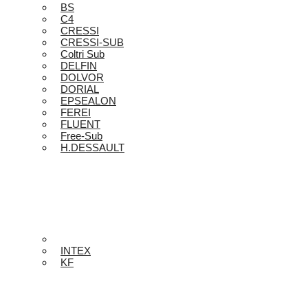
BS
C4
CRESSI
CRESSI-SUB
Coltri Sub
DELFIN
DOLVOR
DORIAL
EPSEALON
FEREI
FLUENT
Free-Sub
H.DESSAULT
INTEX
KF