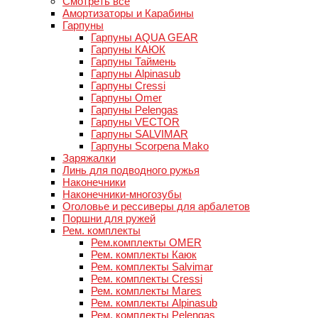
Смотреть все
Амортизаторы и Карабины
Гарпуны
Гарпуны AQUA GEAR
Гарпуны КАЮК
Гарпуны Таймень
Гарпуны Alpinasub
Гарпуны Cressi
Гарпуны Omer
Гарпуны Pelengas
Гарпуны VECTOR
Гарпуны SALVIMAR
Гарпуны Scorpena Mako
Заряжалки
Линь для подводного ружья
Наконечники
Наконечники-многозубы
Оголовье и рессиверы для арбалетов
Поршни для ружей
Рем. комплекты
Рем.комплекты OMER
Рем. комплекты Каюк
Рем. комплекты Salvimar
Рем. комплекты Cressi
Рем. комплекты Mares
Рем. комплекты Alpinasub
Рем. комплекты Pelengas