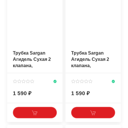
Трубка Sargan
Трубка Sargan
Агидель Сухая 2
Агидель Сухая 2
клапана,
клапана,
прозрачный/
прозрачный/
темно-коричневый
темно-красный
силикон
силикон
1 590
1 590