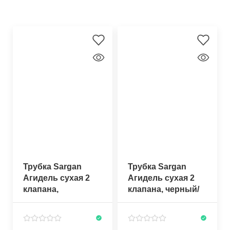
Трубка Sargan
Трубка Sargan
Агидель cухая 2
Агидель cухая 2
клапана,
клапана, черный/
прозрачный/
темно-синий
розовый силикон