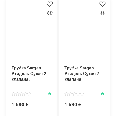
Трубка Sargan
Трубка Sargan
Агидель Сухая 2
Агидель Сухая 2
клапана,
клапана,
прозрачный/
прозрачный/
темно-синий
черный силикон
силикон
1 590
1 590