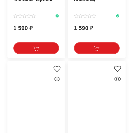
Черная
прозрачный/
белый силикон
1 590
1 590