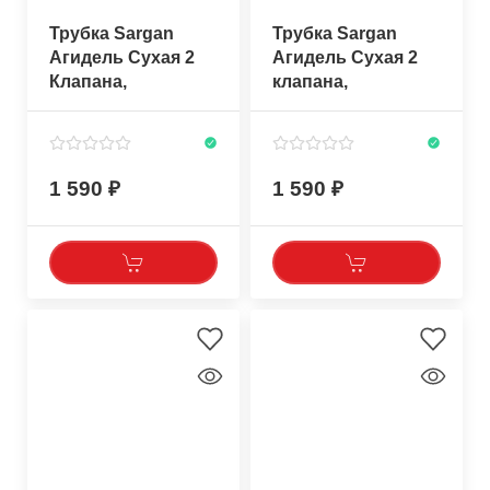
Трубка Sargan
Трубка Sargan
Агидель Сухая 2
Агидель Сухая 2
Клапана,
клапана,
прозрачный/
прозрачный/
светло-зеленый
серый стальной
силикон
силикон
1 590
1 590