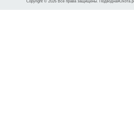
Copyright © 2026 Все права защищены. ПодводнаяОхота.рф
Карта проезда