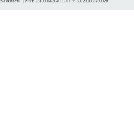
ой области. | ИНН: 231000662040 | ОГРН: 307231008700028