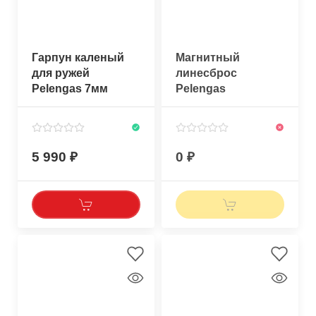
Гарпун каленый
Магнитный
для ружей
линесброс
Pelengas 7мм
Pelengas
MAGNUM
регулируемый
5 990
0