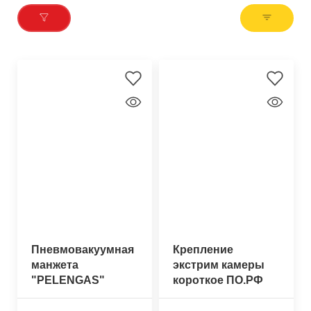
Пневмовакуумная
Крепление
манжета
экстрим камеры
"PELENGAS"
короткое ПО.РФ
полиуретан
30-34мм