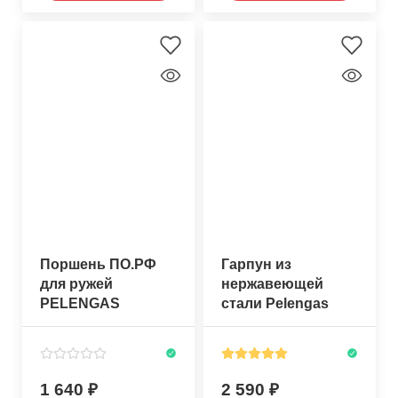
Поршень ПО.РФ
Гарпун из
для ружей
нержавеющей
PELENGAS
стали Pelengas
VARVAR
7мм с резьбой
1 640
2 590