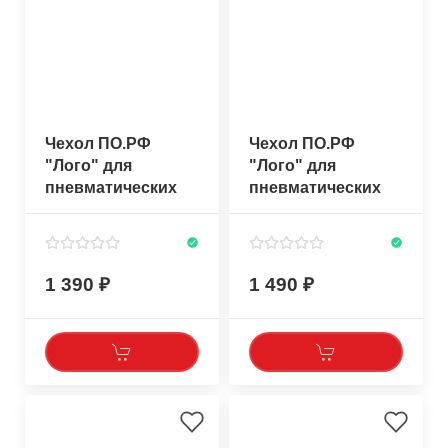
Чехол ПО.РФ
Чехол ПО.РФ
"Лого" для
"Лого" для
пневматических
пневматических
ружей 50-60см
ружей 65-75см
1 390
1 490