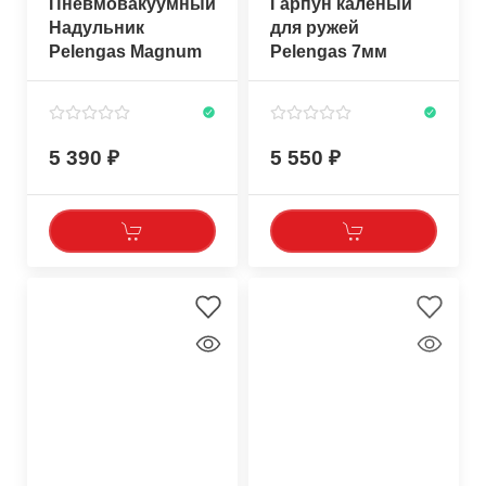
Пневмовакуумный
Гарпун каленый
Надульник
для ружей
Pelengas Magnum
Pelengas 7мм
TAHITIAN
5 390
5 550