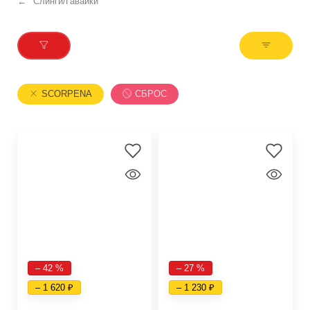
Слинги/Гавайки
SCORPENA
СБРОС
– 42 %
– 27 %
– 1 620
– 1 230