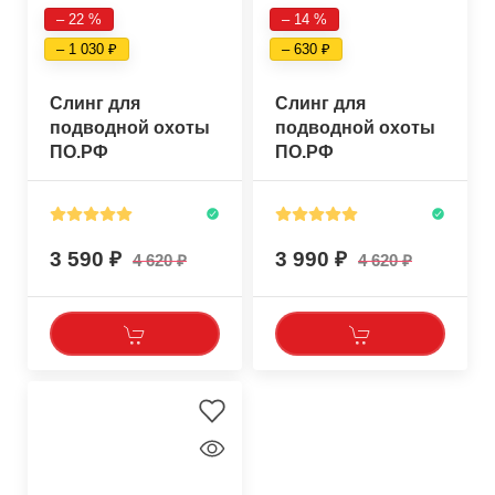
– 22 %
– 14 %
– 1 030
– 630
Слинг для
Слинг для
подводной охоты
подводной охоты
ПО.РФ
ПО.РФ
"Метёлка-210см"
"Tрофей-220см"
3 590
3 990
4 620
4 620