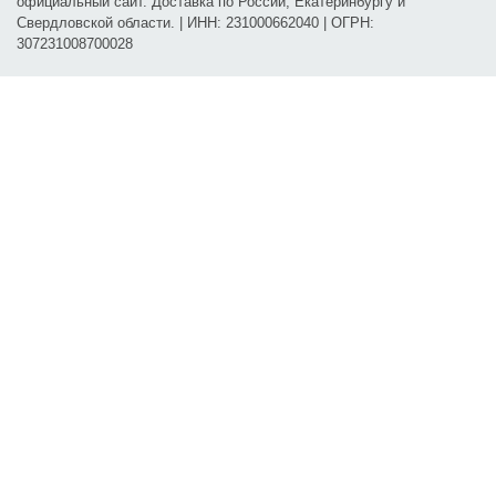
официальный сайт. Доставка по России, Екатеринбургу и
Свердловской области. | ИНН: 231000662040 | ОГРН:
307231008700028
Карта проезда